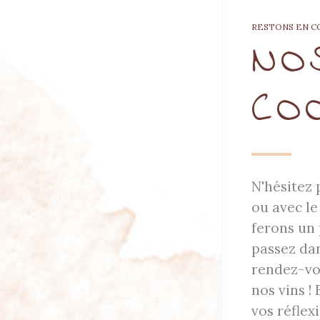
RESTONS EN C
NO
CO
N'hésitez 
ou avec le
ferons un 
passez dan
rendez-vo
nos vins !
vos réflexi